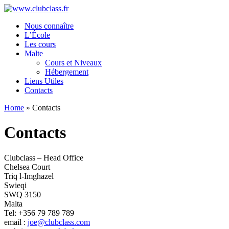
Nous connaître
L’École
Les cours
Malte
Cours et Niveaux
Hébergement
Liens Utiles
Contacts
Home
»
Contacts
Contacts
Clubclass – Head Office
Chelsea Court
Triq l-Imghazel
Swieqi
SWQ 3150
Malta
Tel: +356 79 789 789
email :
joe@clubclass.com